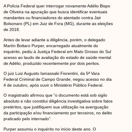
A Polícia Federal quer interrogar novamente Adélio Bispo
de Oliveira na apuração que busca identificar eventuais
mandantes ou financiadores do atentado contra Jair
Bolsonaro (PL) em Juiz de Fora (MG), durante as eleições
de 2018.
Antes de levar adiante a diligência, porém, o delegado
Martín Bottaro Purper, encarregado atualmente do
inquérito, pediu à Justiça Federal em Mato Grosso do Sul
acesso ao laudo de avaliação do estado de saúde mental
de Adélio, produzido recentemente por dois peritos.
O juiz Luiz Augusto Iamassaki Fiorentini, da 5ª Vara
Federal Criminal de Campo Grande, negou acesso no dia
4 de outubro, após ouvir o Ministério Público Federal.
O magistrado afirmou que “o documento está sob sigilo
absoluto e não constitui diligência investigativa sobre fatos
pretéritos, que justifiquem sua utilização na averiguação
da participação e/ou financiamento por terceiros, no delito
praticado pelo internado”.
Purper assumiu o inquérito no início deste ano. O