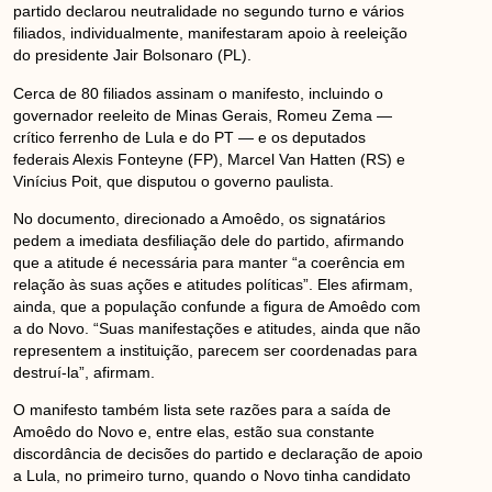
partido declarou neutralidade no segundo turno e vários
filiados, individualmente, manifestaram apoio à reeleição
do presidente Jair Bolsonaro (PL).
Cerca de 80 filiados assinam o manifesto, incluindo o
governador reeleito de Minas Gerais, Romeu Zema —
crítico ferrenho de Lula e do PT — e os deputados
federais Alexis Fonteyne (FP), Marcel Van Hatten (RS) e
Vinícius Poit, que disputou o governo paulista.
No documento, direcionado a Amoêdo, os signatários
pedem a imediata desfiliação dele do partido, afirmando
que a atitude é necessária para manter “a coerência em
relação às suas ações e atitudes políticas”. Eles afirmam,
ainda, que a população confunde a figura de Amoêdo com
a do Novo. “Suas manifestações e atitudes, ainda que não
representem a instituição, parecem ser coordenadas para
destruí-la”, afirmam.
O manifesto também lista sete razões para a saída de
Amoêdo do Novo e, entre elas, estão sua constante
discordância de decisões do partido e declaração de apoio
a Lula, no primeiro turno, quando o Novo tinha candidato