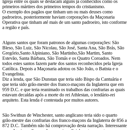
Igreja entre os quais se destacam alguns já conhecidos como os
primeiros mártires dos primeiros tempos do cristianismo.
O exemplo dos pagãos que tinham um ou mais deuses como
padroeiros, posteriormente haviam corporações da Maçonaria
Operativa que tinham até mais de um santo padroeiro, isto conforme
a região e país.
Alguns santos que foram patronos de algumas corporações: São
Bleso, São Luiz, São Nicolau, São José, Santa Ana, São Brás, São
Gregório,Santo Alpiniano, São Martinho,São Martim, Santo
Estevão, Santa Bárbara, São Tomás e os Quatro Coroados. Nem
todos estes santos fazem parte dos santos reconhecidos pela Igreja
Católica. Depois a Maçonaria adotou os São João, o Batista e o
Evangelista.
Diz a lenda, que São Dunstan que teria sido Bispo da Cantuária e
que teria sido grão-mestre dos franco-maçons da Inglaterra que em
959 D.C. e que teria reanimado os trabalhos das confrarias as quais
estavam decaídas após a morte do rei Athlestan, o lendário-rei
arquiteto. Esta lenda é contestada por muitos autores.
São Swithun de Winchester, santo anglicano teria sido o quarto
grão-mestre das confrarias dos franco-maçons da Inglaterra de 856 a
872 D.C. Também não há comprovação desta narração. Interessante