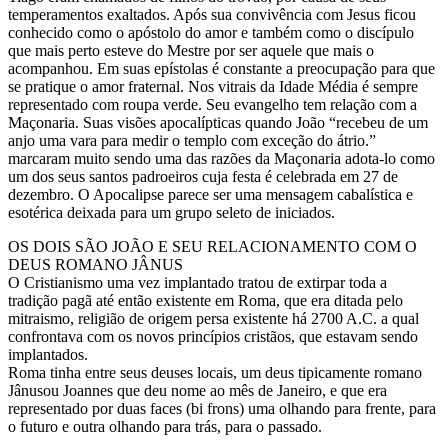
temperamentos exaltados. Após sua convivência com Jesus ficou
conhecido como o apóstolo do amor e também como o discípulo
que mais perto esteve do Mestre por ser aquele que mais o
acompanhou. Em suas epístolas é constante a preocupação para que
se pratique o amor fraternal. Nos vitrais da Idade Média é sempre
representado com roupa verde. Seu evangelho tem relação com a
Maçonaria. Suas visões apocalípticas quando João “recebeu de um
anjo uma vara para medir o templo com exceção do átrio.”
marcaram muito sendo uma das razões da Maçonaria adota-lo como
um dos seus santos padroeiros cuja festa é celebrada em 27 de
dezembro. O Apocalipse parece ser uma mensagem cabalística e
esotérica deixada para um grupo seleto de iniciados.
OS DOIS SÃO JOÃO E SEU RELACIONAMENTO COM O
DEUS ROMANO JÂNUS
O Cristianismo uma vez implantado tratou de extirpar toda a
tradição pagã até então existente em Roma, que era ditada pelo
mitraismo, religião de origem persa existente há 2700 A.C. a qual
confrontava com os novos princípios cristãos, que estavam sendo
implantados.
Roma tinha entre seus deuses locais, um deus tipicamente romano
Jânusou Joannes que deu nome ao mês de Janeiro, e que era
representado por duas faces (bi frons) uma olhando para frente, para
o futuro e outra olhando para trás, para o passado.