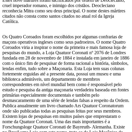
Estes nove mártires foram sacrificados por ordem de Deocleciano,
cruel imperador romano, e inimigo dos cristãos. Deocleciano
reconhecia Mitra como seu deus principal. O nome destes mártires
citados não consta como santos citados no atual rol da Igreja
Católica.
Os Quatro Coroados foram escolhidos por algumas confrarias de
maçons operativos ingleses como seus padroeiros. O nome Quatro
Coroados viria a inspirar o nome da primeira e mais famosa loja de
pesquisas do mundo, a Loja Quatuor Coronati nº 2076 de Londres
fundada em 28 de novembro de 1884 e instalada em janeiro de 1886
com o único fim de pesquisar de forma racional a história, símbolos,
lendas enfim, tudo sobre a Maçonaria. Esta Loja tem suas colunas
fortemente erguidas até a presente data, possui um museu e uma
biblioteca admiráveis, um departamento de membros
correspondentes em nível mundial bem como é responsável pelo
estudo e pesquisa da antiga maçonaria verdadeira baseada em fontes
primárias especialmente documentais e também pelo
desmascaramento de uma série de lendas falsas a respeito da Ordem.
Publica anualmente um livro chamado Ars Quatuor Coronatorum
onde são publicadas todas as pesquisas feitas por seus membros.
Existem lojas de pesquisas em muitos países que emprestaram o
nome da Quatuor Coronati. Uma das mais importantes é a
Forschungsloge Quatuor Coronati de Bayreuth- Alemanha. Existe