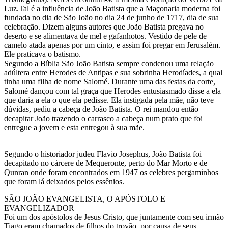
Luz.Tal é a influência de João Batista que a Maçonaria moderna foi
fundada no dia de São João no dia 24 de junho de 1717, dia de sua
celebração. Dizem alguns autores que João Batista pregava no
deserto e se alimentava de mel e gafanhotos. Vestido de pele de
camelo atada apenas por um cinto, e assim foi pregar em Jerusalém.
Ele praticava o batismo.
Segundo a Bíblia São João Batista sempre condenou uma relação
adúltera entre Herodes de Antipas e sua sobrinha Herodíades, a qual
tinha uma filha de nome Salomé. Durante uma das festas da corte,
Salomé dançou com tal graça que Herodes entusiasmado disse a ela
que daria a ela o que ela pedisse. Ela instigada pela mãe, não teve
dúvidas, pediu a cabeça de João Batista. O rei mandou então
decapitar João trazendo o carrasco a cabeça num prato que foi
entregue a jovem e esta entregou à sua mãe.
Segundo o historiador judeu Flavio Josephus, João Batista foi
decapitado no cárcere de Mequeronte, perto do Mar Morto e de
Qunran onde foram encontrados em 1947 os celebres pergaminhos
que foram lá deixados pelos essênios.
SÃO JOÃO EVANGELISTA, O APÓSTOLO E
EVANGELIZADOR
Foi um dos apóstolos de Jesus Cristo, que juntamente com seu irmão
Tiago eram chamados de filhos do trovão, por causa de seus