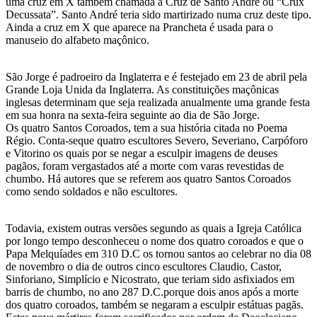
uma cruz em X também chamada a Cruz de Santo André ou “Crux
Decussata”. Santo André teria sido martirizado numa cruz deste tipo.
Ainda a cruz em X que aparece na Prancheta é usada para o
manuseio do alfabeto maçônico.
São Jorge é padroeiro da Inglaterra e é festejado em 23 de abril pela
Grande Loja Unida da Inglaterra. As constituições maçônicas
inglesas determinam que seja realizada anualmente uma grande festa
em sua honra na sexta-feira seguinte ao dia de São Jorge.
Os quatro Santos Coroados, tem a sua história citada no Poema
Régio. Conta-seque quatro escultores Severo, Severiano, Carpóforo
e Vitorino os quais por se negar a esculpir imagens de deuses
pagãos, foram vergastados até a morte com varas revestidas de
chumbo. Há autores que se referem aos quatro Santos Coroados
como sendo soldados e não escultores.
Todavia, existem outras versões segundo as quais a Igreja Católica
por longo tempo desconheceu o nome dos quatro coroados e que o
Papa Melquíades em 310 D.C os tornou santos ao celebrar no dia 08
de novembro o dia de outros cinco escultores Claudio, Castor,
Sinforiano, Simplício e Nicostrato, que teriam sido asfixiados em
barris de chumbo, no ano 287 D.C.porque dois anos após a morte
dos quatro coroados, também se negaram a esculpir estátuas pagãs.