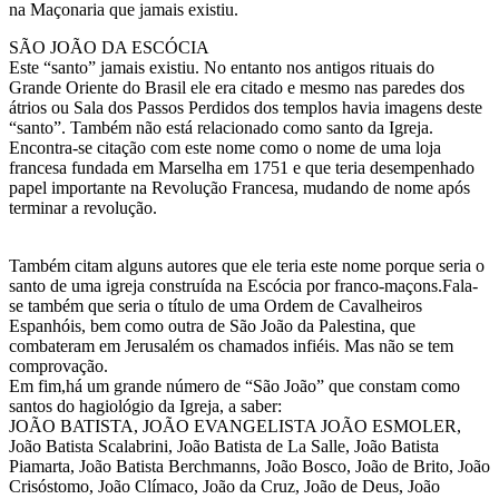
na Maçonaria que jamais existiu.
SÃO JOÃO DA ESCÓCIA
Este “santo” jamais existiu. No entanto nos antigos rituais do
Grande Oriente do Brasil ele era citado e mesmo nas paredes dos
átrios ou Sala dos Passos Perdidos dos templos havia imagens deste
“santo”. Também não está relacionado como santo da Igreja.
Encontra-se citação com este nome como o nome de uma loja
francesa fundada em Marselha em 1751 e que teria desempenhado
papel importante na Revolução Francesa, mudando de nome após
terminar a revolução.
Também citam alguns autores que ele teria este nome porque seria o
santo de uma igreja construída na Escócia por franco-maçons.Fala-
se também que seria o título de uma Ordem de Cavalheiros
Espanhóis, bem como outra de São João da Palestina, que
combateram em Jerusalém os chamados infiéis. Mas não se tem
comprovação.
Em fim,há um grande número de “São João” que constam como
santos do hagiológio da Igreja, a saber:
JOÃO BATISTA, JOÃO EVANGELISTA JOÃO ESMOLER,
João Batista Scalabrini, João Batista de La Salle, João Batista
Piamarta, João Batista Berchmanns, João Bosco, João de Brito, João
Crisóstomo, João Clímaco, João da Cruz, João de Deus, João