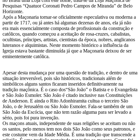
no Brasil uma Loja com este nome, trata-se da Loja Maçônica de
Pesquisas “Quatuor Coronati Pedro Campos de Miranda” de Belo
Horizonte.
Após a Maçonaria tornar-se oficialmente especulativa ou moderna a
partir de 1717, ou já antes há algumas dezenas de anos, ela já não
era mais essencialmente composta de profissionais da construção e
católicos, quando começou a aceitação de rosa-cruzes, cabalistas,
ocultistas, príncipes, artistas, cientistas da época, nobres, anglicanos
luteranos e alquimistas. Neste momento histórico a influência da
Igreja estava bastante diminuída já que a Maçonaria deixou de ser
eminentemente católica.
Apesar desta mudança por uma questão de tradição, e dentro de uma
situação irreversível, pois são históricos, tradicionais além de
simbólicos alguns santos ficaram inseridos definitivamente na
tradição maçônica. É o caso dos“São João” o Batista e o Evangelista
e São João Esmoler. São João é citado inclusive nas Constituições
de Anderson. E ainda o Rito Adonhiramita cultua o terceiro São
João, o de Jerusalém ou São João Esmoler. Fala-se também de um
São João da Escócia, que não tem razão alguma para ser levado a
sério, pois foi pura invenção.
Os maçons atuais, independente de suas religiões se aceitam ou não
os santos, pelo menos tem nos dois São João como seus patronos, e
este costume vem da Idade Média. É uma tradição que transcende a