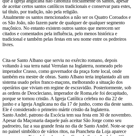
que a Igreja anglicana não canoniza oficialmente os santos, apesar
de aceitar certos santos católicos tradicionais e conservar para estes,
tal título, por tradição, não pela religião.
Atualmente os santos mencionados a não ser os Quatro Coroados e
os São João, não fazem parte de qualquer de qualquer segmento
maçônico. No entanto existem outros santos que merecem ser
citados e comentados pela influência, pelo menos histórica e
tradicional e também pelas festas em seu nome entre os pedreiros
livres.
Cita-se Santo Albano que serviu no exército romano, depois
voltando à sua terra natal Verrulan na Inglaterra, nomeado pelo
imperador Crasso, como governador da praça forte local, onde
também era mestre de obras. Santo Albano teria implantado ali um
sistema usado pelos franco-maçons, melhorando a situação dos
operários que viviam em regime de escravidão. Posteriormente, sob
as ordens de Deocleciano, imperador de Roma,ele foi decapitado,
porque se tornou cristão. A Igreja Católica celebra no dia 22 de
junho e a Igreja Anglicana no dia 17 de junho, como dia deste santo.
Ele é considerado o primeiro mártir cristão da Inglaterra.
Santo André, patrono da Escócia tem sua festa em 30 de novembro.
Apesar da Maçonaria daquele país aceitar São Jorge como seu
padroeiro, faz a sua grande festa no dia de Santo André. Note-se que
no painel simbólico de vários ritos, na Prancheta da Loja aparece