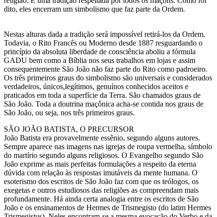
religião. É uma tradição respeitada por todos os maçons. Como foi
dito, eles encerram um simbolismo que faz parte da Ordem.
Nestas alturas dada a tradição será impossível retirá-los da Ordem.
Todavia, o Rito Francês ou Moderno desde 1887 resguardando o
princípio da absoluta liberdade de consciência aboliu a fórmula
GADU bem como a Bíblia nos seus trabalhos em lojas e assim
consequentemente São João não faz parte do Rito como padroeiro.
Os três primeiros graus do simbolismo são universais e considerados
verdadeiros, únicos,legítimos, genuínos conhecidos aceitos e
praticados em toda a superfície da Terra. São chamados graus de
São João. Toda a doutrina maçônica acha-se contida nos graus de
São João, ou seja, nos três primeiros graus.
SÃO JOÃO BATISTA, O PRECURSOR
João Batista era provavelmente essênio, segundo alguns autores.
Sempre aparece nas imagens nas igrejas de roupa vermelha, símbolo
do martírio segundo alguns religiosos. O Evangelho segundo São
João exprime as mais perfeitas formulações a respeito da eterna
dúvida com relação às respostas imutáveis da mente humana. O
esoterismo dos escritos de São João faz com que os teólogos, os
exegetas e outros estudiosos das religiões as compreendam mais
profundamente. Há ainda certa analogia entre os escritos de São
João e os ensinamentos de Hermes de Trismegisto (do latim Hermes
Trismegistus). Neles encontram-se a mesma evocação do Verbo e da