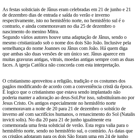
As festas solsticiais de Jânus eram celebradas em 21 de junho e 21
de dezembro dias de entrada e saída do verão e inverno
respectivamente, isto no hemisfério norte, no hemisfério sul é o
contrario, e ainda comemoravam no dia 25 de dezembro o
nascimento do menino Mitra.
Segundo vários autores houve uma adaptação de Jânus, sendo o
mesmo cristianizado sob o nome dos dois São João. Inclusive pela
semelhança do nome Joannes ou Jânus com João. Há quem diga
que ambas são duas versões de um único ser. Jânus aparece em
muitas gravuras antigas, vitrais, moedas antigas sempre com as duas
faces. A igreja Católica não concorda com esta interpretação.
O cristianismo aproveitou a religião, tradição e os costumes dos
pagãos modificando de acordo com a conveniência cristã da época.
É logico que o cristianismo que estava sendo implantado não
poderia manter a adoração ao deus-Sol.Por isso, substituíram-no por
Jesus Cristo. Os antigos especialmente no hemisfério norte
comemoravam a noite de 20 para 21 de dezembro o solstício de
inverno até com sacrifícios humanos, o renascimento do Sol (Natalis
invicti solis). No dia 20 para 21 de junho igualmente era
comemorada uma festa solsticial de verão. Esta regra valia para o
hemisfério norte, sendo no hemisfério sul, o contrário. As datas que
os cristãos adotaram para os dois São foram uma em 24 de junho