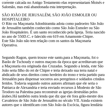
corrente calcada no Antigo Testamento elas representariam Moisés e
Salomão, mas está abandonada esta interpretação.
SÃO JOÃO DE JERUSALÉM, SÃO JOÃO ESMOLER OU
HOSPITALEIRO
O Rito ou Maçonaria Adonhiramita adota como padroeiro São João
de Jerusalém também conhecido como São João Esmoler ou São
João Hospitaleiro. É um santo reconhecido pela Igreja. Teria nascido
no ano de 550D.C. e falecido em 619 em Amamonte-Chipre.
Este São João não tem relação com os santos da Maçonaria
Operativa.
Segundo Ragon, quem trouxe este santo,para a Maçonaria, foi o
Barão de Tschoudy e outros maçons da época que acreditavam que
a Maçonaria era originada das Cruzadas. Segundo a lenda, este São
João seria filho do rei de Chipre e teria deixado sua terra natal e
abdicado de seus direitos como herdeiro do trono e teria partido para
Jerusalém para dispensar socorros aos peregrinos e soldados cristãos
feridos. Todavia segundo outros autores afirmam que ele seria o
Patriarca de Alexandria e teria enviado recursos à Modesto de São
Teodoro na Palestina para reconstruir as igrejas destruídas pelos
árabes.Há também outra lenda que diz que ele fora grão-mestre dos
Cavaleiros de São João de Jerusalém no século VII. Ainda existem
autores que o identificam com São João da Escócia, figura lendária