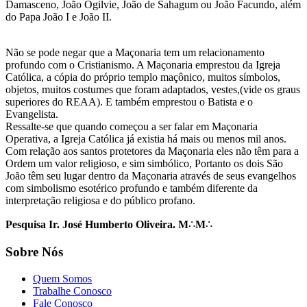
Damasceno, João Ogilvie, João de Sahagum ou João Facundo, além
do Papa João I e João II.
Não se pode negar que a Maçonaria tem um relacionamento
profundo com o Cristianismo. A Maçonaria emprestou da Igreja
Católica, a cópia do próprio templo maçônico, muitos símbolos,
objetos, muitos costumes que foram adaptados, vestes,(vide os graus
superiores do REAA). E também emprestou o Batista e o
Evangelista.
Ressalte-se que quando começou a ser falar em Maçonaria
Operativa, a Igreja Católica já existia há mais ou menos mil anos.
Com relação aos santos protetores da Maçonaria eles não têm para a
Ordem um valor religioso, e sim simbólico, Portanto os dois São
João têm seu lugar dentro da Maçonaria através de seus evangelhos
com simbolismo esotérico profundo e também diferente da
interpretação religiosa e do público profano.
Pesquisa Ir. José Humberto Oliveira. M
∴
M
∴
Sobre Nós
Quem Somos
Trabalhe Conosco
Fale Conosco