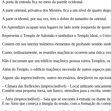
A porta de entrada fica no meio da parede ocidental.
A parte oriental, privativa dos Mestres, fica a um nível de quatro de
A parte ocidental, por sua vez, tem o dobro do tamanho da oriental.
Os Aprendizes ocupam seus lugares no lado norte (esquerda de quem e
Representa o Templo de Salomão e simboliza o Templo Ideal, o Univ
Contem em seu interior inúmeros elementos de profundo sentido simbó
Como, ordinariamente, as reuniões maçônicas ocorrem uma única vez
Não é incomum que um edifício maçônico possua vários Templos, os q
Além do Templo, o edifício maçônico necessita de outros espaços para a
Alguns são imprescindíveis, outros necessários, desejáveis ou opciona
– Câmara das Reflexões (imprescindível) – Local utilizado unicament
Contém uma pequena mesa, um banco, utensílios para a escrita, sente
– Átrio (imprescindível) – Sala que se encontra à entrada ou diante d
É no Átrio que começa a liturgia da sessão, com a formação do cortej