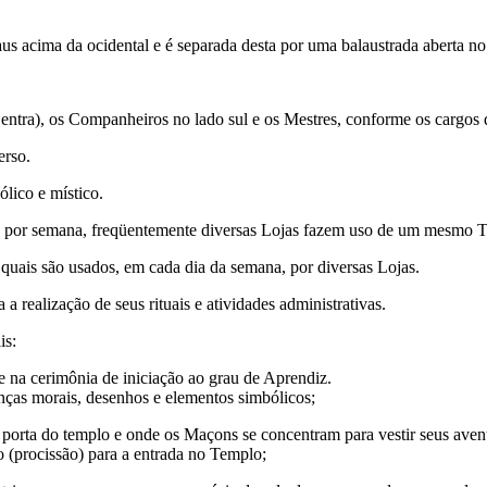
graus acima da ocidental e é separada desta por uma balaustrada aberta 
ntra), os Companheiros no lado sul e os Mestres, conforme os cargos q
erso.
lico e místico.
 por semana, freqüentemente diversas Lojas fazem uso de um mesmo Te
uais são usados, em cada dia da semana, por diversas Lojas.
 realização de seus rituais e atividades administrativas.
is:
e na cerimônia de iniciação ao grau de Aprendiz.
nças morais, desenhos e elementos simbólicos;
a porta do templo e onde os Maçons se concentram para vestir seus aventa
o (procissão) para a entrada no Templo;